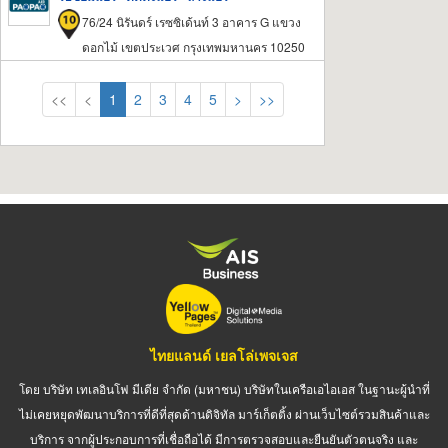
76/24 นิรันดร์ เรซซิเด้นท์ 3 อาคาร G แขวง
ดอกไม้ เขตประเวศ กรุงเทพมหานคร 10250
<<
<
1
2
3
4
5
>
>>
ไทยแลนด์ เยลโล่เพจเจส
โดย บริษัท เทเลอินโฟ มีเดีย จำกัด (มหาชน) บริษัทในเครือเอไอเอส ในฐานะผู้นำที่
ไม่เคยหยุดพัฒนาบริการที่ดีที่สุดด้านดิจิทัล มาร์เก็ตติ้ง ผ่านเว็บไซต์รวมสินค้าและ
บริการ จากผู้ประกอบการที่เชื่อถือได้ มีการตรวจสอบและยืนยันตัวตนจริง และ