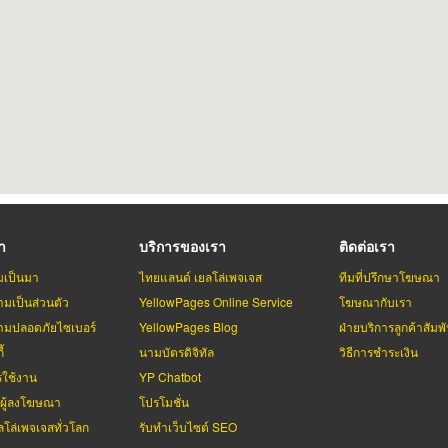
รา
บริการของเรา
ติดต่อเรา
มเป็นมา
ไทยแลนด์ เยลโล่เพจเจส
ทีมที่ปรึกษาโฆษณา
มเป็นส่วนตัว
YellowPages Online Service
โฆษณากับเรา
มปลอดภัยไซเบอร์
YellowPages Blog
ฝ่ายบริการลูกค้าสัมพั
้
นามบัตรดิจิทัล
วิธีการชำระเงิน
รใช้งาน
YP Chatbot
บผู้ลงโฆษณา
โปรโมชั่น
ลโล่เพจเจสทั่วโลก
รับทำเว็บไซต์ SEO