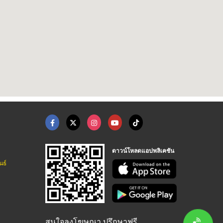
ดาวน์โหลดแอปพลิเคชัน
นธ์
สนใจลงโฆษณา ปรึกษาฟรี