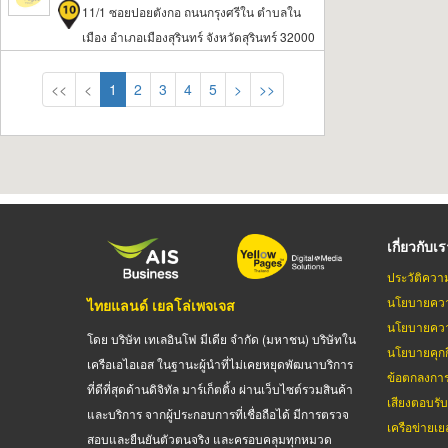
11/1 ซอยปอยตังกอ ถนนกรุงศรีใน ตำบลใน
เมือง อำเภอเมืองสุรินทร์ จังหวัดสุรินทร์ 32000
<<
<
1
2
3
4
5
>
>>
เกี่ยวกับเ
ประวัติควา
นโยบายควา
ไทยแลนด์ เยลโล่เพจเจส
นโยบายควา
โดย บริษัท เทเลอินโฟ มีเดีย จำกัด (มหาชน) บริษัทใน
นโยบายคุกกี
เครือเอไอเอส ในฐานะผู้นำที่ไม่เคยหยุดพัฒนาบริการ
ข้อตกลงกา
ที่ดีที่สุดด้านดิจิทัล มาร์เก็ตติ้ง ผ่านเว็บไซต์รวมสินค้า
เสียงตอบรั
และบริการ จากผู้ประกอบการที่เชื่อถือได้ มีการตรวจ
เครือข่ายเย
สอบและยืนยันตัวตนจริง และครอบคลุมทุกหมวด