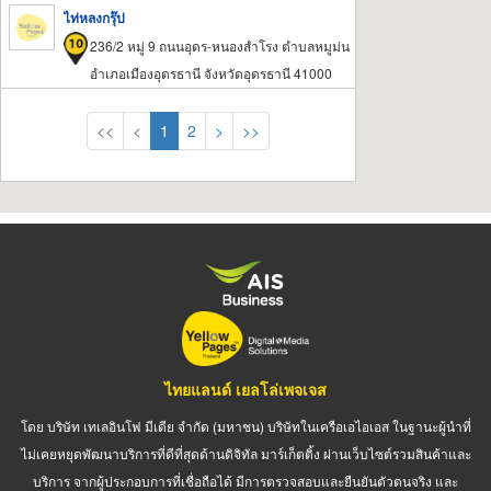
ไท่หลงกรุ๊ป
236/2 หมู่ 9 ถนนอุดร-หนองสำโรง ตำบลหมูม่น
อำเภอเมืองอุดรธานี จังหวัดอุดรธานี 41000
<<
<
1
2
>
>>
ไทยแลนด์ เยลโล่เพจเจส
โดย บริษัท เทเลอินโฟ มีเดีย จำกัด (มหาชน) บริษัทในเครือเอไอเอส ในฐานะผู้นำที่
ไม่เคยหยุดพัฒนาบริการที่ดีที่สุดด้านดิจิทัล มาร์เก็ตติ้ง ผ่านเว็บไซต์รวมสินค้าและ
บริการ จากผู้ประกอบการที่เชื่อถือได้ มีการตรวจสอบและยืนยันตัวตนจริง และ