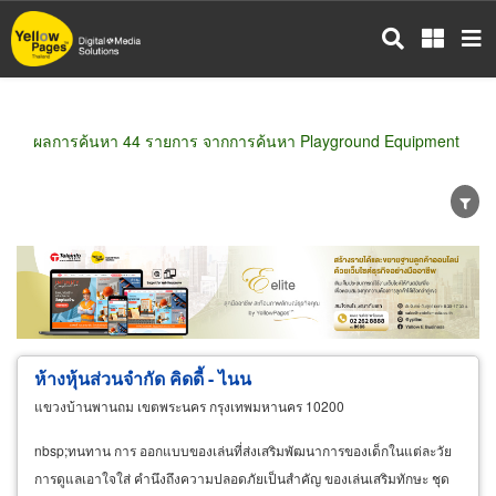
ข้าม
ไป
ยัง
เนื้อหา
หลัก
ผลการค้นหา 44 รายการ จากการค้นหา Playground Equipment
ขายส่ง
ขายปลีก
ผู้ผลิต
ตัวแทนจัดจำหน่าย
ผู้ส่งออก/นำเข้า
ธุรกิจบริการ
ห้างหุ้นส่วนจำกัด คิดดี้ - ไนน
แขวงบ้านพานถม เขตพระนคร กรุงเทพมหานคร 10200
nbsp;ทนทาน การ ออกแบบของเล่นที่ส่งเสริมพัฒนาการของเด็กในแต่ละวัย
การดูแลเอาใจใส่ คำนึงถึงความปลอดภัยเป็นสำคัญ ของเล่นเสริมทักษะ ชุด