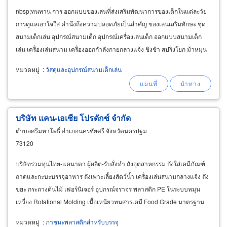
nbsp;ทนทาน การ ออกแบบของเล่นที่ส่งเสริมพัฒนาการของเด็กในแต่ละวัย
การดูแลเอาใจใส่ คำนึงถึงความปลอดภัยเป็นสำคัญ ของเล่นเสริมทักษะ ชุด
สนามเด็กเล่น อุปกรณ์สนามเด็ก อุปกรณ์เครื่องเล่นเด็ก ออกแบบสนามเด็ก
เล่น เครื่องเล่นสนาม เครื่องออกกำลังกายกลางแจ้ง ชิงช้า สปริงโยก ม้าหมุน
กระดานลื่น กระดานหก กระดก ของเล่น
playground
หมวดหมู่
:
วัสดุและอุปกรณ์สนามเด็กเล่น
บริษัท แคน-เอเซีย โปรดักซ์ จำกัด
ตำบลศรีมหาโพธิ์ อำเภอนครชัยศรี จังหวัดนครปฐม
73120
บริษัทร่วมทุนไทย-แคนาดา ผู้ผลิต-รับสั่งทำ ถังอุตสาหกรรม ถังใส่เคมีภัณฑ์
ถาดและกะบะบรรจุอาหาร ถังเพาะเลี้ยงสัตว์น้ำ เครื่องเล่นสนามกลางแจ้ง ถัง
ขยะ กระถางต้นไม้ เฟอร์นิเจอร์ อุปกรณ์จราจร พลาสติก PE ในระบบหมุน
เหวี่ยง Rotational Molding เนื้อเหนียวทนสารเคมี Food Grade มาตรฐาน
ISO 9001:2015 อุตสาหกรรมโพลีเอทิลีน
หมวดหมู่
:
ภาชนะพลาสติกสำหรับบรรจุ