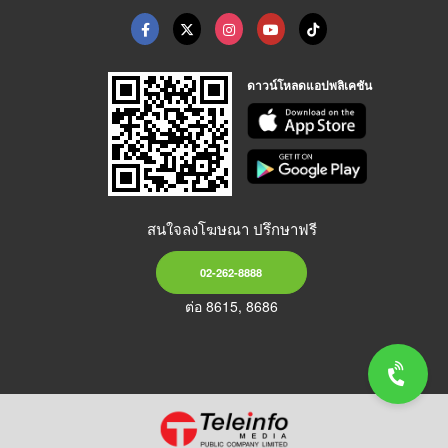
ดาวน์โหลดแอปพลิเคชัน
สนใจลงโฆษณา ปรึกษาฟรี
02-262-8888
ต่อ 8615, 8686