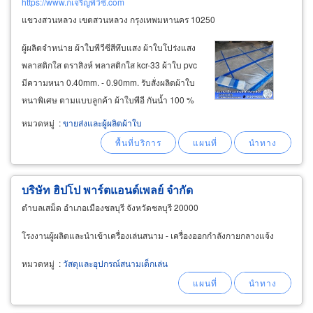
https://www.กเจริญพีวีซี.com
แขวงสวนหลวง เขตสวนหลวง กรุงเทพมหานคร 10250
ผู้ผลิตจำหน่าย ผ้าใบพีวีซีสีทึบแสง ผ้าใบโปร่งแสง
พลาสติกใส ตราสิงห์ พลาสติกใส kcr-33 ผ้าใบ pvc
มีความหนา 0.40mm. - 0.90mm. รับสั่งผลิตผ้าใบ
หนาพิเศษ ตามแบบลูกค้า ผ้าใบพีอี กันน้ำ 100 %
ผ้าใบคูนิล่อน ตราสิงห์ ผ้าใบ pe270g., pe220g.,
หมวดหมู่
:
ขายส่งและผู้ผลิตผ้าใบ
pe180g. ผ้าใบพีอี กันน้ำ พลาสติกใส หนา0.5mm
บริษัท ฮิปโป พาร์ตแอนด์เพลย์ จำกัด
ตำบลเสม็ด อำเภอเมืองชลบุรี จังหวัดชลบุรี 20000
โรงงานผู้ผลิตและนำเข้าเครื่องเล่นสนาม - เครื่องออกกำลังกายกลางแจ้ง
หมวดหมู่
:
วัสดุและอุปกรณ์สนามเด็กเล่น