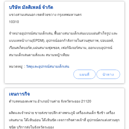
บริษัท มัลติเพลย์ จำกัด
แขวงสามเสนนอก เขตห้วยขวาง กรุงเทพมหานคร
10310
จำหน่ายอุปกรณ์สนามเด็กเล่น, พื้นยางสนามเด็กเล่นแบบแผ่นสำเร็จรูป และ
แบบเทหน้างาน(EPDM), อุปกรณ์ออกกำลังกายในสวนสุขภาพ, บ่อบอลล์,
เรือนสเก็ตบอร์ด,แผ่นสนามฟุตซอล, เฟอร์นิเจอร์สนาม, ออกแบบอุปกรณ์
สนามเด็กเล่นตามสั่งและ สนามหญ้าเทียม
หมวดหมู่
:
วัสดุและอุปกรณ์สนามเด็กเล่น
เจนการกิจ
ตำบลหนองตะพาน อำเภอบ้านค่าย จังหวัดระยอง 21120
ผลิตและจำหน่าย ขายส่งขายปลีก ศาลพระภูมิ เครื่องเล่นเด็ก ชิงช้า เครื่อง
เล่นสนาม โต๊ะหินอ่อน โต๊ะหินขัด เจจการกิจศาลเจ้าที่ อุปกรณ์ตกแต่งสวนทุก
ชนิด บริการส่งในจังหวัดระยอง