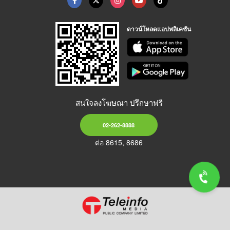
ดาวน์โหลดแอปพลิเคชัน
สนใจลงโฆษณา ปรึกษาฟรี
02-262-8888
ต่อ 8615, 8686