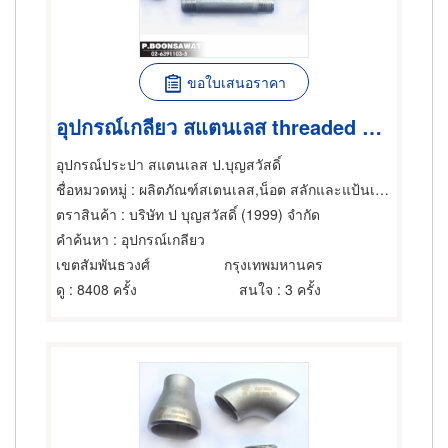
ขอใบเสนอราคา
อุปกรณ์เกลียว สแตนเลส threaded pipe fittings
อุปกรณ์ประปา สแตนเลส ป.บุญสวัสดิ์
ชื่อหมวดหมู่
: ผลิตภัณฑ์สเตนเลส,น็อต สลักและแป้นเกลียว,น็อต สลักและแป้นเกลียว
ตราสินค้า
: บริษัท ป บุญสวัสดิ์ (1999) จำกัด
คำค้นหา
: อุปกรณ์เกลียว
เขตสัมพันธวงศ์
กรุงเทพมหานคร
ดู
: 8408 ครั้ง
สนใจ
: 3 ครั้ง