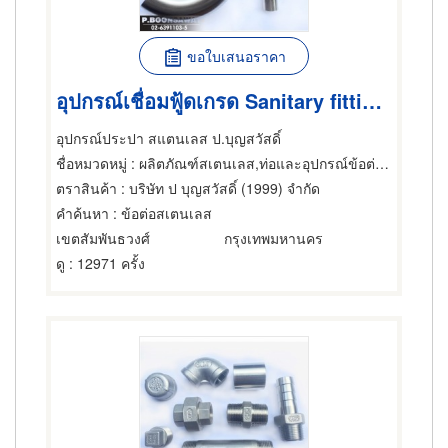
ขอใบเสนอราคา
อุปกรณ์เชื่อมฟู้ดเกรด Sanitary fitting, Food grade pipe fittings
อุปกรณ์ประปา สแตนเลส ป.บุญสวัสดิ์
ชื่อหมวดหมู่
: ผลิตภัณฑ์สเตนเลส,ท่อและอุปกรณ์ข้อต่อ,ผลิตภัณฑ์สเตนเลส
ตราสินค้า
: บริษัท ป บุญสวัสดิ์ (1999) จำกัด
คำค้นหา
: ข้อต่อสเตนเลส
เขตสัมพันธวงศ์
กรุงเทพมหานคร
ดู
: 12971 ครั้ง