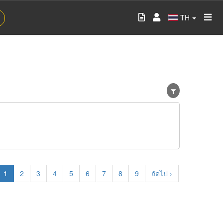
TH
Current
1
Page
2
Page
3
Page
4
Page
5
Page
6
Page
7
Page
8
Page
9
Next
ถัดไป ›
page
page