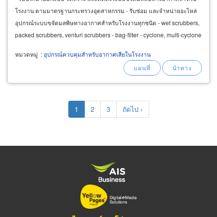
โรงงาน ตามมาตรฐานกระทรวงอุตสาหกรรม - รับซ่อม และจำหน่ายอะไหล่
อุปกรณ์ระบบขจัดมลพิษทางอากาศสำหรับโรงงานทุกชนิด - wet scrubbers,
packed scrubbers, venturi scrubbers - bag-filter - cyclone, multi-cyclone
- activated carbon absorption system
หมวดหมู่
:
อุปกรณ์ควบคุมสำหรับอากาศเสียในโรงงาน
Pagination
Current
1
Page
2
Page
3
Next
ถัดไป ›
page
page