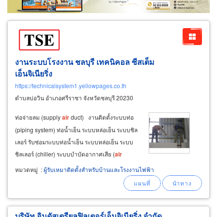
งานระบบโรงงาน ชลบุรี เทคนิคอล ซีสเต็ม
เอ็นจิเนียริ่ง
https://technicalsystem1.yellowpages.co.th
ตำบลบ่อวิน อำเภอศรีราชา จังหวัดชลบุรี 20230
ท่อจ่ายลม (supply
air
duct) งานติดตั้งระบบท่อ
(piping system) ท่อน้ำเย็น ระบบหล่อเย็น ระบบชิล
เลอร์ รับซ่อมระบบท่อน้ำเย็น ระบบหล่อเย็น ระบบ
ชิลเลอร์ (chiller) ระบบบำบัดอากาศเสีย (
air
pollution
system) ควบคุมมลภาวะ กำจัด ฝุ่น ควัน
หมวดหมู่
:
ผู้รับเหมาติดตั้งสำหรับบ้านและโรงงานไฟฟ้า
กลิ่น ไอกรด ไอสารเคมี ระบบบำบัดอากาศเสียแบบ
เปียก
บริษัท อินดัสเตรียลฟิลเตอร์เอ็นจิเนียริ่ง จำกัด