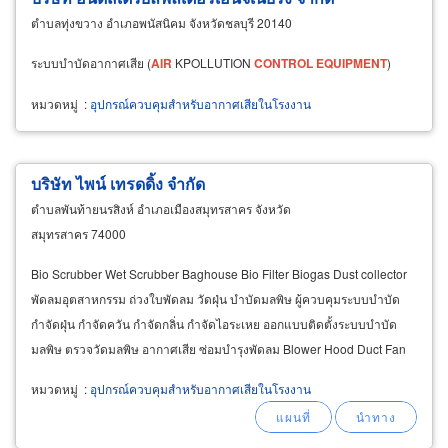
ตำบลทุ่งขวาง อำเภอพนัสนิคม จังหวัดชลบุรี 20140
ระบบบำบัดอากาศเสีย (
AIR
KPOLLUTION
CONTROL
EQUIPMENT
)
หมวดหมู่
:
อุปกรณ์ควบคุมสำหรับอากาศเสียในโรงงาน
บริษัท ไพน์ เทรดดิ้ง จำกัด
ตำบลพันท้ายนรสิงห์ อำเภอเมืองสมุทรสาคร จังหวัด
สมุทรสาคร 74000
Bio Scrubber Wet Scrubber Baghouse Bio Filter Biogas Dust collector
พัดลมอุตสาหกรรม ถ่วงใบพัดลม วัดฝุ่น บำบัดมลพิษ ผู้ควบคุมระบบบำบัด
กำจัดฝุ่น กำจัดควัน กำจัดกลิ่น กำจัดไอระเหย ออกแบบติดตั้งระบบบำบัด
มลพิษ ตรวจวัดมลพิษ อากาศเสีย ซ่อมบำรุงพัดลม Blower Hood Duct Fan
Air
pollution
control
system Biogas
หมวดหมู่
:
อุปกรณ์ควบคุมสำหรับอากาศเสียในโรงงาน