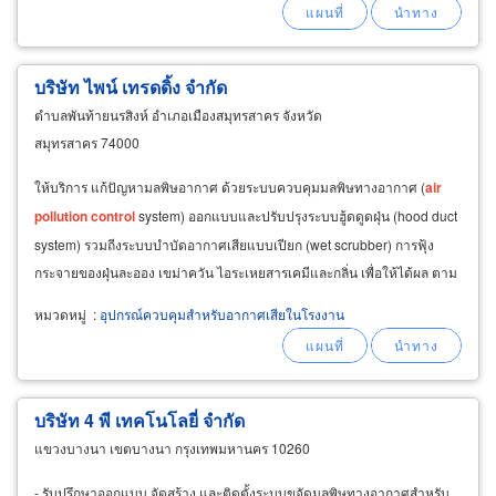
บริษัท ไพน์ เทรดดิ้ง จำกัด
ตำบลพันท้ายนรสิงห์ อำเภอเมืองสมุทรสาคร จังหวัด
สมุทรสาคร 74000
ให้บริการ แก้ปัญหามลพิษอากาศ ด้วยระบบควบคุมมลพิษทางอากาศ (
air
pollution
control
system) ออกแบบและปรับปรุงระบบฮู้ดดูดฝุ่น (hood duct
system) รวมถีงระบบบำบัดอากาศเสียแบบเปียก (wet scrubber) การฟุ้ง
กระจายของฝุ่นละออง เขม่าควัน ไอระเหยสารเคมีและกลิ่น เพื่อให้ได้ผล ตาม
ค่าตามมาตรฐานความปลอดภัยในที่ทำงาน
หมวดหมู่
:
อุปกรณ์ควบคุมสำหรับอากาศเสียในโรงงาน
บริษัท 4 พี เทคโนโลยี่ จำกัด
แขวงบางนา เขตบางนา กรุงเทพมหานคร 10260
- รับปรึกษาออกแบบ จัดสร้าง และติดตั้งระบบขจัดมลพิษทางอากาศสำหรับ