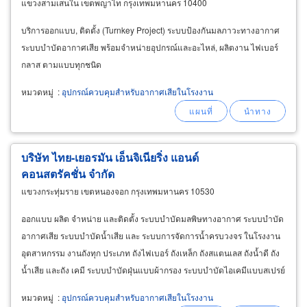
แขวงสามเสนใน เขตพญาไท กรุงเทพมหานคร 10400
บริการออกแบบ, ติดตั้ง (Turnkey Project) ระบบป้องกันมลภาวะทางอากาศ
ระบบบำบัดอากาศเสีย พร้อมจำหน่ายอุปกรณ์และอะไหล่, ผลิตงาน ไฟเบอร์
กลาส ตามแบบทุกชนิด
หมวดหมู่
:
อุปกรณ์ควบคุมสำหรับอากาศเสียในโรงงาน
บริษัท ไทย-เยอรมัน เอ็นจิเนียริ่ง แอนด์
คอนสตรัคชั่น จำกัด
แขวงกระทุ่มราย เขตหนองจอก กรุงเทพมหานคร 10530
ออกแบบ ผลิต จำหน่าย และติดตั้ง ระบบบำบัดมลพิษทางอากาศ ระบบบำบัด
อากาศเสีย ระบบบำบัดน้ำเสีย และ ระบบการจัดการน้ำครบวงจร ในโรงงาน
อุตสาหกรรม งานถังทุก ประเภท ถังไฟเบอร์ ถังเหล็ก ถังสแตนเลส ถังน้ำดี ถัง
น้ำเสีย และถัง เคมี ระบบบำบัดฝุ่นแบบผ้ากรอง ระบบบำบัดไอเคมีแบบสเปรย์
น้ำ ระบบบำบัดกลิ่น ระบบระบายอากาศ ระบบลมดูด
หมวดหมู่
:
อุปกรณ์ควบคุมสำหรับอากาศเสียในโรงงาน