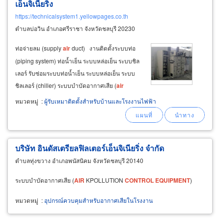
เอ็นจิเนียริ่ง
https://technicalsystem1.yellowpages.co.th
ตำบลบ่อวิน อำเภอศรีราชา จังหวัดชลบุรี 20230
ท่อจ่ายลม (supply
air
duct) งานติดตั้งระบบท่อ
(piping system) ท่อน้ำเย็น ระบบหล่อเย็น ระบบชิล
เลอร์ รับซ่อมระบบท่อน้ำเย็น ระบบหล่อเย็น ระบบ
ชิลเลอร์ (chiller) ระบบบำบัดอากาศเสีย (
air
pollution
system) ควบคุมมลภาวะ กำจัด ฝุ่น ควัน
หมวดหมู่
:
ผู้รับเหมาติดตั้งสำหรับบ้านและโรงงานไฟฟ้า
กลิ่น ไอกรด ไอสารเคมี ระบบบำบัดอากาศเสียแบบ
เปียก
บริษัท อินดัสเตรียลฟิลเตอร์เอ็นจิเนียริ่ง จำกัด
ตำบลทุ่งขวาง อำเภอพนัสนิคม จังหวัดชลบุรี 20140
ระบบบำบัดอากาศเสีย (
AIR
KPOLLUTION
CONTROL
EQUIPMENT
)
หมวดหมู่
:
อุปกรณ์ควบคุมสำหรับอากาศเสียในโรงงาน