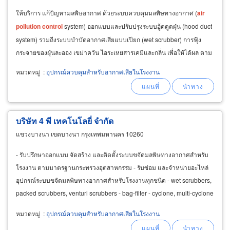
ให้บริการ แก้ปัญหามลพิษอากาศ ด้วยระบบควบคุมมลพิษทางอากาศ (
air
pollution
control
system) ออกแบบและปรับปรุงระบบฮู้ดดูดฝุ่น (hood duct
system) รวมถีงระบบบำบัดอากาศเสียแบบเปียก (wet scrubber) การฟุ้ง
กระจายของฝุ่นละออง เขม่าควัน ไอระเหยสารเคมีและกลิ่น เพื่อให้ได้ผล ตาม
ค่าตามมาตรฐานความปลอดภัยในที่ทำงาน
หมวดหมู่
:
อุปกรณ์ควบคุมสำหรับอากาศเสียในโรงงาน
บริษัท 4 พี เทคโนโลยี่ จำกัด
แขวงบางนา เขตบางนา กรุงเทพมหานคร 10260
- รับปรึกษาออกแบบ จัดสร้าง และติดตั้งระบบขจัดมลพิษทางอากาศสำหรับ
โรงงาน ตามมาตรฐานกระทรวงอุตสาหกรรม - รับซ่อม และจำหน่ายอะไหล่
อุปกรณ์ระบบขจัดมลพิษทางอากาศสำหรับโรงงานทุกชนิด - wet scrubbers,
packed scrubbers, venturi scrubbers - bag-filter - cyclone, multi-cyclone
- activated carbon absorption system
หมวดหมู่
:
อุปกรณ์ควบคุมสำหรับอากาศเสียในโรงงาน