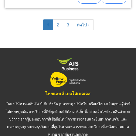
Pagination
Current
1
Page
2
Page
3
Next
ถัดไป ›
page
page
ไทยแลนด์ เยลโล่เพจเจส
โดย บริษัท เทเลอินโฟ มีเดีย จำกัด (มหาชน) บริษัทในเครือเอไอเอส ในฐานะผู้นำที่
ไม่เคยหยุดพัฒนาบริการที่ดีที่สุดด้านดิจิทัล มาร์เก็ตติ้ง ผ่านเว็บไซต์รวมสินค้าและ
บริการ จากผู้ประกอบการที่เชื่อถือได้ มีการตรวจสอบและยืนยันตัวตนจริง และ
ครอบคลุมทุกหมวดธุรกิจมากที่สุดในประเทศ เราจะมอบบริการที่เหนือความคาด
หมาย จากทีมงานคุณภาพ