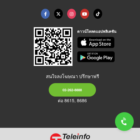
ดาวน์โหลดแอปพลิเคชัน
สนใจลงโฆษณา ปรึกษาฟรี
02-262-8888
ต่อ 8615, 8686