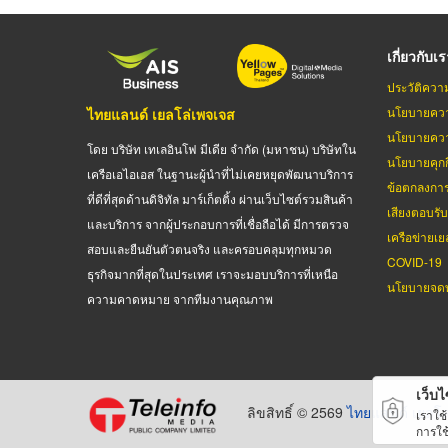
เกี่ยวกับเ
ประวัติควา
นโยบายควา
ไทยแลนด์ เยลโล่เพจเจส
นโยบายควา
โดย บริษัท เทเลอินโฟ มีเดีย จำกัด (มหาชน) บริษัทใน
นโยบายคุกกี
เครือเอไอเอส ในฐานะผู้นำที่ไม่เคยหยุดพัฒนาบริการ
ข้อตกลงกา
ที่ดีที่สุดด้านดิจิทัล มาร์เก็ตติ้ง ผ่านเว็บไซต์รวมสินค้า
เสียงตอบรั
และบริการ จากผู้ประกอบการที่เชื่อถือได้ มีการตรวจ
เครือข่ายเย
สอบและยืนยันตัวตนจริง และครอบคลุมทุกหมวด
COVID-19
ธุรกิจมากที่สุดในประเทศ เราจะมอบบริการที่เหนือ
นโยบายจดท
ความคาดหมาย จากทีมงานคุณภาพ
เว็บไซ
ลิขสิทธิ์ © 2569
ไทยแลนด์ เยลโล
เราใช
การใช