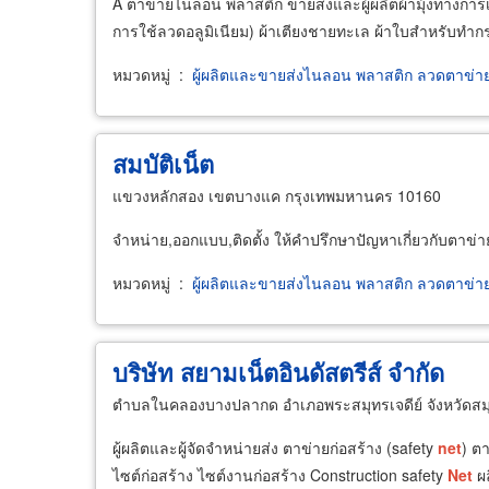
A ตาข่ายไนล่อน พลาสติก ขายส่งและผู้ผลิตผ้ามุ้งทางกา
การใช้ลวดอลูมิเนียม) ผ้าเตียงชายทะเล ผ้าใบสำหรับทำก
หมวดหมู่
:
ผู้ผลิตและขายส่งไนลอน พลาสติก ลวดตาข่า
สมบัติเน็ต
แขวงหลักสอง เขตบางแค กรุงเทพมหานคร 10160
จำหน่าย,ออกแบบ,ติดตั้ง ให้คำปรึกษาปัญหาเกี่ยวกับตาข่า
หมวดหมู่
:
ผู้ผลิตและขายส่งไนลอน พลาสติก ลวดตาข่า
บริษัท สยามเน็ตอินดัสตรีส์ จำกัด
ตำบลในคลองบางปลากด อำเภอพระสมุทรเจดีย์ จังหวัดส
ผู้ผลิตและผู้จัดจำหน่ายส่ง ตาข่ายก่อสร้าง (safety
net
) ต
ไซต์ก่อสร้าง ไซต์งานก่อสร้าง Construction safety
Net
ผล