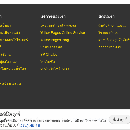
รา
บริการของเรา
ติดต่อเรา
มเป็นมา
ไทยแลนด์ เยลโล่เพจเจส
ทีมที่ปรึกษาโฆษณา
มเป็นส่วนตัว
YellowPages Online Service
โฆษณากับเรา
มปลอดภัยไซเบอร์
YellowPages Blog
ฝ่ายบริการลูกค้าสัมพั
้
นามบัตรดิจิทัล
วิธีการชำระเงิน
รใช้งาน
YP Chatbot
บผู้ลงโฆษณา
โปรโมชั่น
ลโล่เพจเจสทั่วโลก
รับทำเว็บไซต์ SEO
ะเบียนโดเมน
ต์นี้ใช้คุกกี้
ตั้งค่าคุกกี้
่เพจเจส
สงวนลิขสิทธิ์ตามกฏหมาย โดย
บริษัท เทเลอินโฟ มีเดีย จำกัด (ม
้คุกกี้เพื่อเพิ่มประสิทธิภาพและมอบประสบการณ์ความพึงพอใจของท่านใน
้งานเว็บไซต์
เรียนรู้เพิ่มเติม