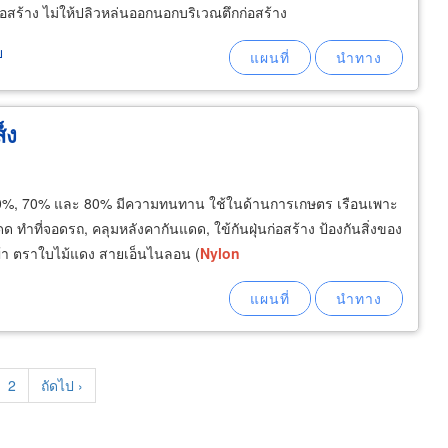
ก่อสร้าง ไม่ให้ปลิวหล่นออกนอกบริเวณตึกก่อสร้าง
ย
็ง
0%, 70% และ 80% มีความทนทาน ใช้ในด้านการเกษตร เรือนเพาะ
ดด ทำที่จอดรถ, คลุมหลังคากันแดด, ใข้กันฝุ่นก่อสร้าง ป้องกันสิ่งของ
้า ตราใบไม้แดง สายเอ็นไนลอน (
Nylon
rent
Page
2
Next
ถัดไป ›
e
page