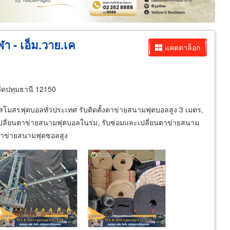
ฬา - เอ็ม.วาย.เค
แคตตาล็อก
ัดปทุมธานี 12150
สโมสรฟุตบอลทั่วประเทศ รับติดตั้งตาข่ายสนามฟุตบอลสูง 3 เมตร,
เปลี่ยนตาข่ายสนามฟุตบอลในร่ม, รับซ่อมและเปลี่ยนตาข่ายสนาม
งตาข่ายสนามฟุตซอลสูง