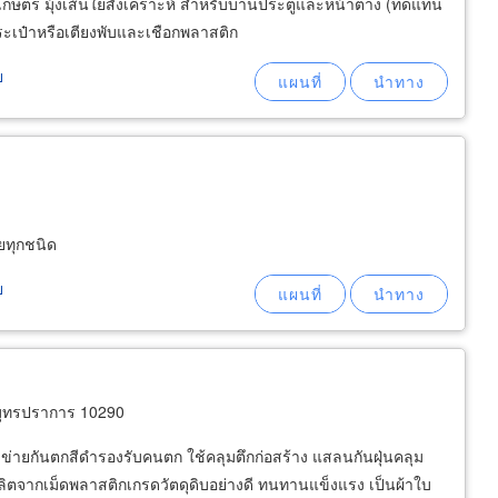
รเกษตร มุ้งเส้นใยสังเคราะห์ สำหรับบานประตูและหน้าต่าง (ทดแทน
ระเป๋าหรือเตียงพับและเชือกพลาสติก
ย
ยทุกชนิด
ย
มุทรปราการ 10290
าข่ายกันตกสีดำรองรับคนตก ใช้คลุมตึกก่อสร้าง แสลนกันฝุ่นคลุม
ิตจากเม็ดพลาสติกเกรดวัตดุดิบอย่างดี ทนทานแข็งแรง เป็นผ้าใบ