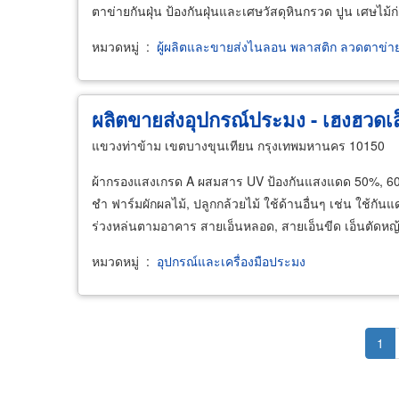
ตาข่ายกันฝุ่น ป้องกันฝุ่นและเศษวัสดุหินกรวด ปูน เศษไม้
หมวดหมู่
:
ผู้ผลิตและขายส่งไนลอน พลาสติก ลวดตาข่า
ผลิตขายส่งอุปกรณ์ประมง - เฮงฮวดเส
แขวงท่าข้าม เขตบางขุนเทียน กรุงเทพมหานคร 10150
ผ้ากรองแสงเกรด A ผสมสาร UV ป้องกันแสงแดด 50%, 6
ชำ ฟาร์มผักผลไม้, ปลูกกล้วยไม้ ใช้ด้านอื่นๆ เช่น ใช้กันแ
ร่วงหล่นตามอาคาร สายเอ็นหลอด, สายเอ็นขีด เอ็นตัดหญ
หมวดหมู่
:
อุปกรณ์และเครื่องมือประมง
Pagination
Cur
1
pag