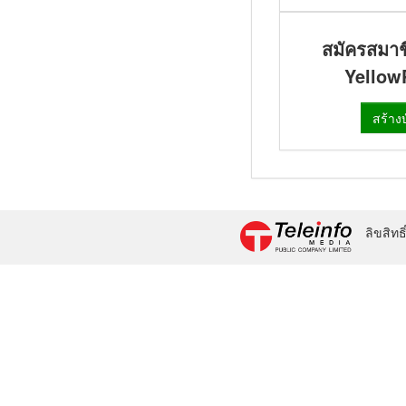
สมัครสมาช
YellowP
สร้างบ
ลิขสิทธ