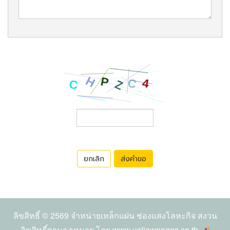
ยกเลิก
ส่งคำขอ
ลิขสิทธิ์ © 2569
จำหน่ายเหล็กแผ่น ช่องแสงโลหะกิจ
สงวน
ลิขสิทธิ์ตามกฏหมาย โดย
www.yellowpages.co.th