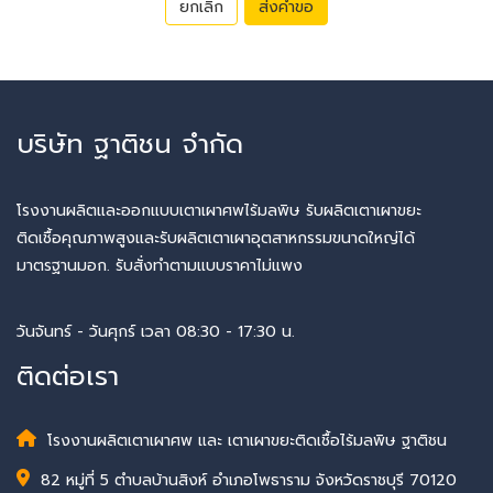
ยกเลิก
ส่งคำขอ
บริษัท ฐาติชน จำกัด
โรงงานผลิตและออกแบบเตาเผาศพไร้มลพิษ รับผลิตเตาเผาขยะ
ติดเชื้อคุณภาพสูงและรับผลิตเตาเผาอุตสาหกรรมขนาดใหญ่ได้
มาตรฐานมอก. รับสั่งทำตามแบบราคาไม่แพง
วันจันทร์ - วันศุกร์ เวลา 08:30 - 17:30 น.
ติดต่อเรา
โรงงานผลิตเตาเผาศพ และ เตาเผาขยะติดเชื้อไร้มลพิษ ฐาติชน
82 หมู่ที่ 5 ตำบลบ้านสิงห์ อำเภอโพธาราม จังหวัดราชบุรี 70120