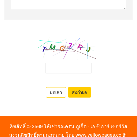
ยกเลิก
ส่งคำขอ
ลิขสิทธิ์ © 2569
ให้เช่ารถเครน ภูเก็ต - เอ ซี อาร์ เซอร์วิส
สงวนลิขสิทธิ์ตามกฏหมาย โดย
www.yellowpages.co.th