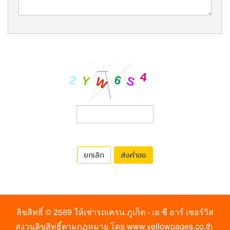
ยกเลิก
ส่งคำขอ
ลิขสิทธิ์ © 2569
ให้เช่ารถเครน ภูเก็ต - เอ ซี อาร์ เซอร์วิส
สงวนลิขสิทธิ์ตามกฏหมาย โดย
www.yellowpages.co.th