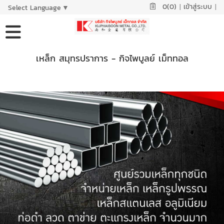
0(0)
|
เข้าสู่ระบบ
|
Select Language
▼
เหล็ก สมุทรปราการ - กิจไพบูลย์ เม็ททอล