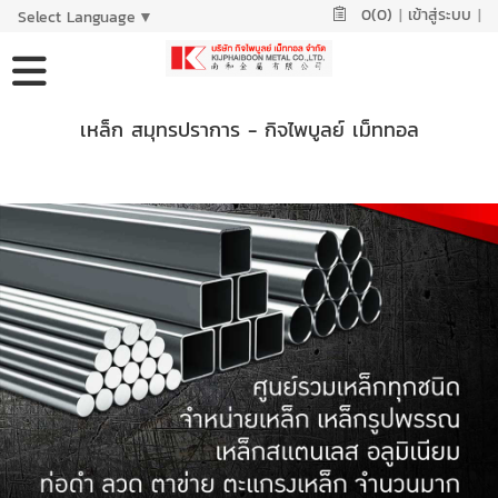
0(0)
|
เข้าสู่ระบบ
|
Select Language
▼
เหล็ก สมุทรปราการ - กิจไพบูลย์ เม็ททอล