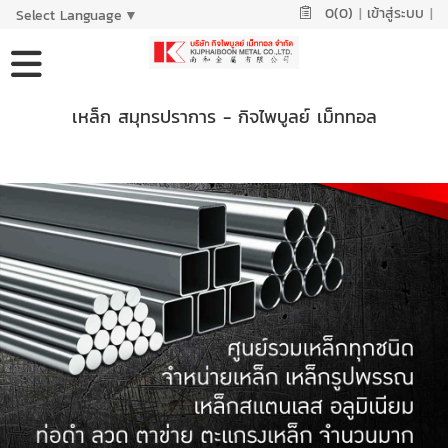
0(0)
|
เข้าสู่ระบบ
|
Select Language
▼
เหล็ก สมุทรปราการ - กิจไพบูลย์ เม็ททอล