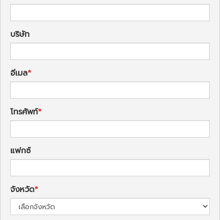
บริษัท
อีเมล
โทรศัพท์
แฟกซ์
จังหวัด