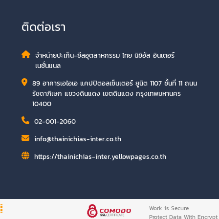
ติดต่อเรา
จำหน่ายปะเก็น-ซีลอุตสาหกรรม ไทย นิชิอัส อินเตอร์
เนชั่นแนล
89 อาคารเอไอเอ แคปปิตอลเซ็นเตอร์ ยูนิต 1107 ชั้นที่ 11 ถนน
รัชดาภิเษก แขวงดินแดง เขตดินแดง กรุงเทพมหานคร
10400
02-001-2060
info@thainichias-inter.co.th
https://thainichias-inter.yellowpages.co.th
Work is Secure
Protect Data With Encrypt