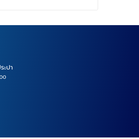
ประปา
000