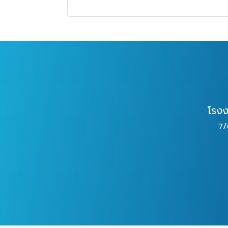
โรงง
7/