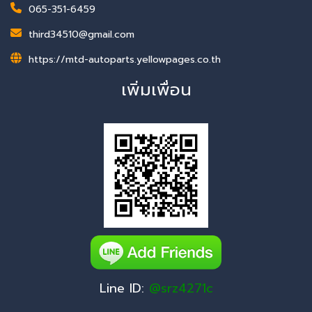
065-351-6459
third34510@gmail.com
https://mtd-autoparts.yellowpages.co.th
เพิ่มเพื่อน
Line ID:
@srz4271c