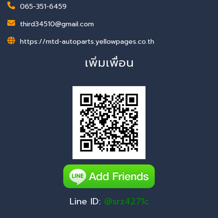
065-351-6459
third34510@gmail.com
https://mtd-autoparts.yellowpages.co.th
เพิ่มเพื่อน
Line ID:
@srz4271c