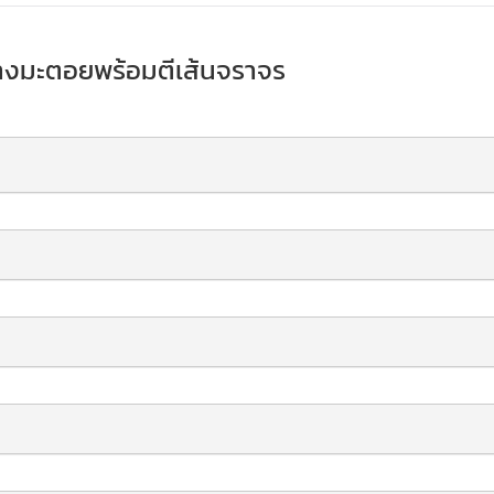
ยางมะตอยพร้อมตีเส้นจราจร