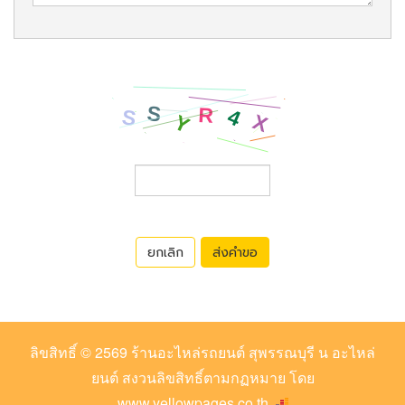
ยกเลิก
ส่งคำขอ
ลิขสิทธิ์ © 2569
ร้านอะไหล่รถยนต์ สุพรรณบุรี น อะไหล่
ยนต์
สงวนลิขสิทธิ์ตามกฏหมาย โดย
www.yellowpages.co.th