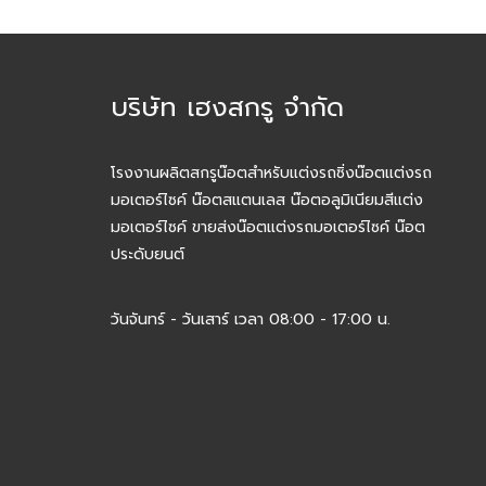
บริษัท เฮงสกรู จำกัด
โรงงานผลิตสกรูน๊อตสำหรับแต่งรถซิ่งน๊อตแต่งรถ
มอเตอร์ไซค์ น๊อตสแตนเลส น๊อตอลูมิเนียมสีแต่ง
มอเตอร์ไซค์ ขายส่งน๊อตแต่งรถมอเตอร์ไซค์ น๊อต
ประดับยนต์
วันจันทร์ - วันเสาร์ เวลา 08:00 - 17:00 น.