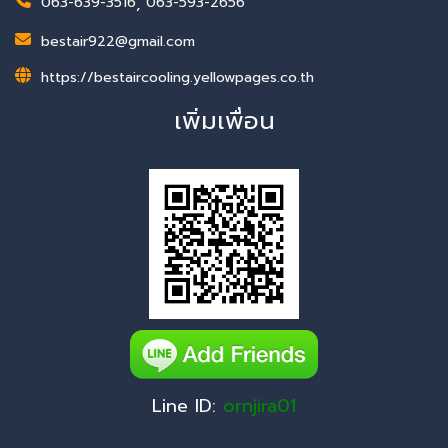
063-639-3516
,
063-593-2656
bestair922@gmail.com
https://bestaircooling.yellowpages.co.th
เพิ่มเพื่อน
Line ID:
ornjira01