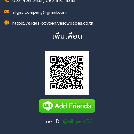
092-426-2635
,
082-592-6365
allgas.company@gmail.com
https://allgas-oxygen.yellowpages.co.th
เพิ่มเพื่อน
Line ID:
@allgas456