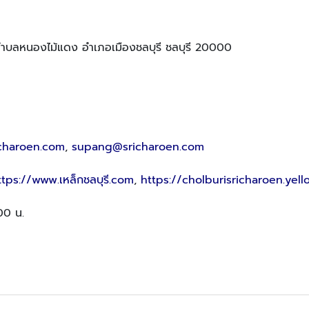
ำบลหนองไม้แดง อำเภอเมืองชลบุรี ชลบุรี 20000
charoen.com
,
supang@sricharoen.com
ttps://www.เหล็กชลบุรี.com
,
https://cholburisricharoen.yel
:00 น.