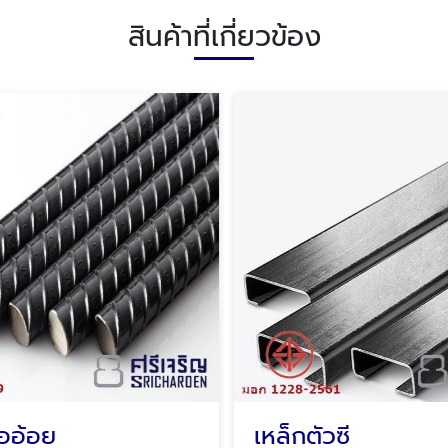
สินค้าที่เกี่ยวข้อง
้ออ้อย
เหล็กตัวซี