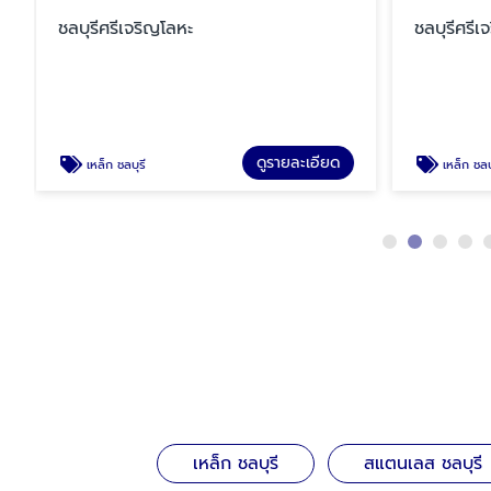
ชลบุรีศรีเจริญโลหะ
ชลบุรีศรีเ
ดูรายละเอียด
เหล็ก ชลบุรี
เหล็ก ชลบุ
เหล็ก ชลบุรี
สแตนเลส ชลบุรี