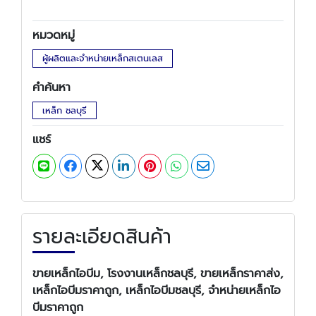
หมวดหมู่
ผู้ผลิตและจำหน่ายเหล็กสเตนเลส
คำค้นหา
เหล็ก ชลบุรี
แชร์
รายละเอียดสินค้า
ขายเหล็กไอบีม, โรงงานเหล็กชลบุรี, ขายเหล็กราคาส่ง,
เหล็กไอบีมราคาถูก, เหล็กไอบีมชลบุรี, จำหน่ายเหล็กไอ
บีมราคาถูก