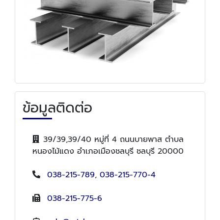
ข้อมูลติดต่อ
39/39,39/40 หมู่ที่ 4 ถนนบายพาส ตำบล
หนองไม้แดง อำเภอเมืองชลบุรี ชลบุรี 20000
038-215-789
,
038-215-770-4
038-215-775-6