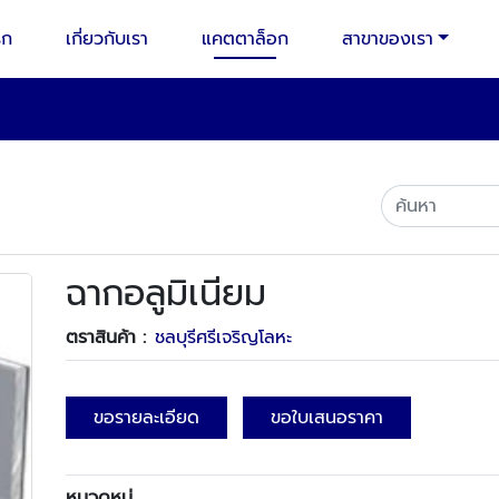
รก
เกี่ยวกับเรา
แคตตาล็อก
สาขาของเรา
ฉากอลูมิเนียม
ตราสินค้า :
ชลบุรีศรีเจริญโลหะ
ขอรายละเอียด
ขอใบเสนอราคา
หมวดหมู่