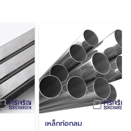
เหล็กท่อกลม