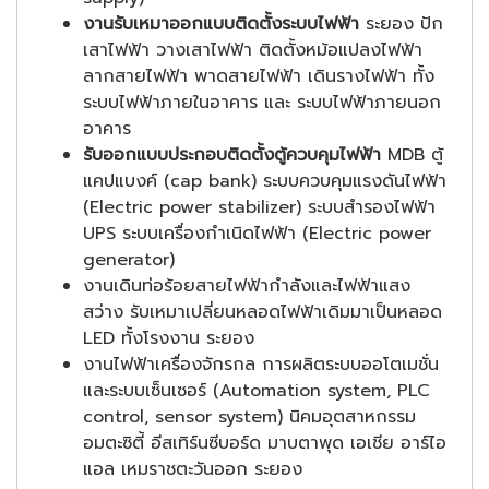
งานรับเหมาออกแบบติดตั้งระบบไฟฟ้า
ระยอง ปัก
เสาไฟฟ้า วางเสาไฟฟ้า ติดตั้งหม้อแปลงไฟฟ้า
ลากสายไฟฟ้า พาดสายไฟฟ้า เดินรางไฟฟ้า ทั้ง
ระบบไฟฟ้าภายในอาคาร และ ระบบไฟฟ้าภายนอก
อาคาร
รับออกแบบประกอบติดตั้งตู้ควบคุมไฟฟ้า
MDB ตู้
แคปแบงค์ (cap bank) ระบบควบคุมแรงดันไฟฟ้า
(Electric power stabilizer) ระบบสำรองไฟฟ้า
UPS ระบบเครื่องกำเนิดไฟฟ้า (Electric power
generator)
งานเดินท่อร้อยสายไฟฟ้ากำลังและไฟฟ้าแสง
สว่าง รับเหมาเปลี่ยนหลอดไฟฟ้าเดิมมาเป็นหลอด
LED ทั้งโรงงาน ระยอง
งานไฟฟ้าเครื่องจักรกล การผลิตระบบออโตเมชั่น
และระบบเซ็นเซอร์ (Automation system, PLC
control, sensor system) นิคมอุตสาหกรรม
อมตะซิตี้ อีสเทิร์นซีบอร์ด มาบตาพุด เอเชีย อาร์ไอ
แอล เหมราชตะวันออก ระยอง