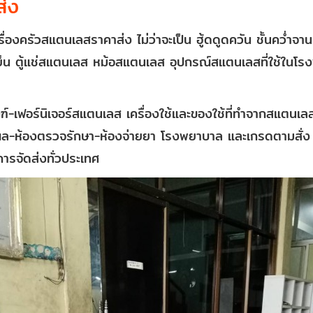
ส่ง
งครัวสแตนเลสราคาส่ง ไม่ว่าจะเป็น ฮู้ดดูดควัน ชั้นคว่ำจาน 
เย็น ตู้แช่สแตนเลส หม้อสแตนเลส อุปกรณ์สแตนเลสที่ใช้ในโรง
ณฑ์-เฟอร์นิเจอร์สแตนเลส เครื่องใช้และของใช้ที่ทำจากสแตน
ำแผล-ห้องตรวจรักษา-ห้องจ่ายยา โรงพยาบาล และเกรดตามสั่
ารจัดส่งทั่วประเทศ