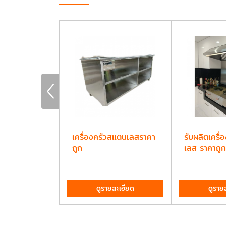
่องครัวสแตน
เครื่องครัวสแตนเลสราคา
รับผลิตเครื
ถูก
เลส ราคาถูก
ละเอียด
ดูรายละเอียด
ดูราย