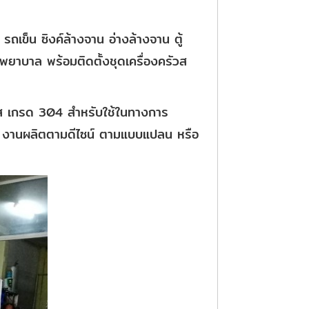
รถเข็น ซิงค์ล้างจาน อ่างล้างจาน ตู้
พยาบาล พร้อมติดตั้งชุดเครื่องครัวส
เลส เกรด 304 สำหรับใช้ในทางการ
ง งานผลิตตามดีไซน์ ตามแบบแปลน หรือ