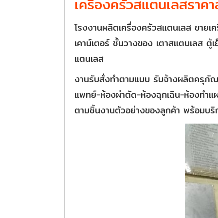
เครื่องครัวสแตนเลสราคา
โรงงานผลิตเครื่องครัวสแตนเลส ขายเครื่อ
เคาน์เตอร์ ชั้นวางของ เตาสแตนเลส ตู้
แตนเลส
งานรับสั่งทำตามแบบ รับจ้างผลิตครุภั
แพทย์-ห้องผ่าตัด-ห้องฉุกเฉิน-ห้องท
ตามชิ้นงานตัวอย่างของลูกค้า พร้อมบริก