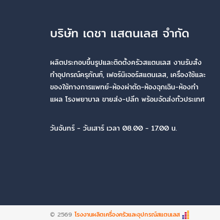
บริษัท เดชา แสตนเลส จำกัด
ผลิตประกอบขึ้นรูปและติดตั้งครัวสแตนเลส งานรับสั่ง
ทำอุปกรณ์ครุภัณฑ์, เฟอร์นิเจอร์สแตนเลส, เครื่องใช้และ
ของใช้ทางการแพทย์-ห้องผ่าตัด-ห้องฉุกเฉิน-ห้องทำ
แผล โรงพยาบาล ขายส่ง-ปลีก พร้อมจัดส่งทั่วประเทศ
วันจันทร์ - วันเสาร์ เวลา 08.00 - 17.00 น.
© 2569
โรงงานผลิตเครื่องครัวและอุปกรณ์สแตนเลส