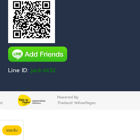
Line ID:
jack-bt32
Powered By
pt
Thailand YellowPages
ยอมรับ