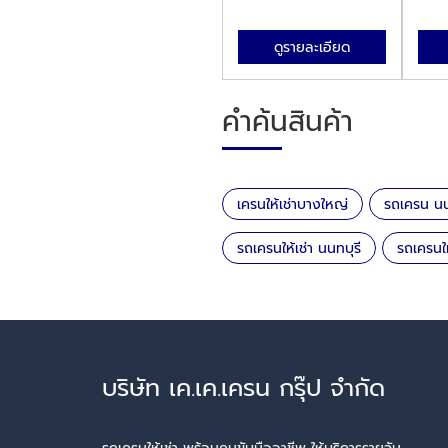
ดูรายละเอียด
คำค้นสินค้า
เครนให้เช่าบางใหญ่
รถเครน นน
รถเครนให้เช่า นนทบุรี
รถเครนให
บริษัท เค.เค.เครน กรุ๊ป จำกัด