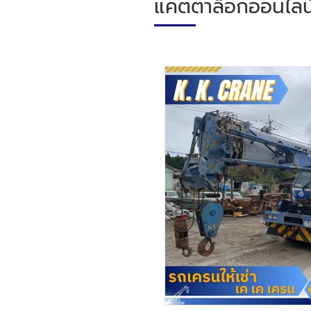
แคตตาล็อกออนไลน