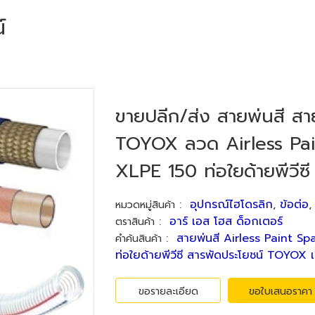
์
ขายปลีก/ส่ง สายพ่นสี สาย
TOYOX ลวด Airless Pai
XLPE 150 ท่อใยด้ายพีวีซี
:
อุปกรณ์ไฮโดรลิก
,
ข้อต่อ
หมวดหมู่สินค้า
:
อาร์ เอส โฮส ด็อกเตอร์
ตราสินค้า
:
สายพ่นสี Airless Paint Sp
คำค้นสินค้า
ท่อใยด้ายพีวีซี สารพัดประโยชน์ TOYO
ขอรายละเอียด
ขอใบเสนอราคา