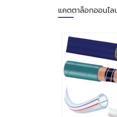
แคตตาล็อกออนไลน