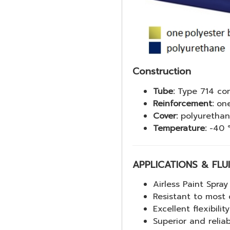
Construction
Tube:
Type 714 com
Reinforcement:
one
Cover:
polyuretha
Temperature:
-40 °
APPLICATIONS & FLU
Airless Paint Spra
Resistant to most 
Excellent flexibili
Superior and reliab