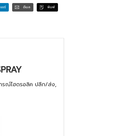
แชร์
อีเมล
พิมพ์
SPRAY
กรณ์ไฮดรอลิค ปลีก/ส่ง,