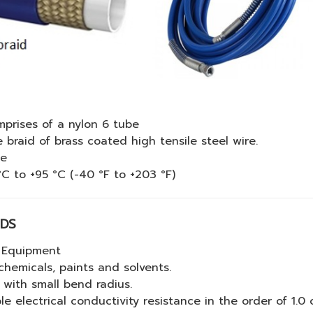
prises of a nylon 6 tube
 braid of brass coated high tensile steel wire.
ne
C to +95 °C (-40 °F to +203 °F)
IDS
y Equipment
chemicals, paints and solvents.
ty with small bend radius.
le electrical conductivity resistance in the order of 1.