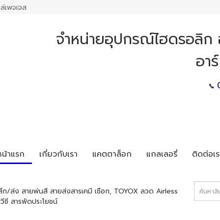
ล่เพจเจส
จำหน่ายอุปกรณ์ไฮดรอลิก อ
อาร
หน้าแรก
เกี่ยวกับเรา
แคตตาล็อก
แกลเลอรี่
ติดต่อเร
ก/ส่ง สายพ่นสี สายส่งสารเคมี เชือก, TOYOX ลวด Airless
ีซี สารพัดประโยชน์