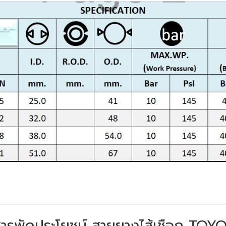
ี สารพัดประโยชน์ สายยางไส้เชือก TOY