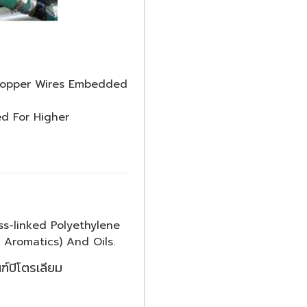
c Copper Wires Embedded
d For Higher
s-linked Polyethylene
Aromatics) And Oils.
์ปิโตรเลียม