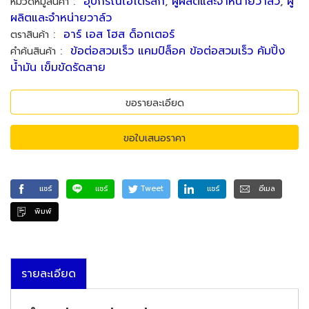
:
อุปกรณ์ไฮโดรลิก
,
ผู้ผลิตและจำหน่ายวาล์ว
,
ผู้
หมวดหมู่สินค้า
ผลิตและจำหน่ายวาล์ว
:
อาร์ เอส โฮส ด็อกเตอร์
ตราสินค้า
:
ข้อต่อสวมเร็ว แคมป์ล็อค ข้อต่อสวมเร็ว คัมปิ้ง
คำค้นสินค้า
น้ำมัน เข็มขัดรัดสาย
ขอรายละเอียด
ขอใบเสนอราคา
แชร์
แชร์
Tweet
แชร์
อีเมล
พิมพ์
รายละเอียด