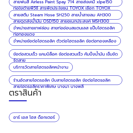
สายพ่นสี Airless Paint Spay 714 สายส่งเคมี xlpe150
ท่อใยด้ายพีวีซี สารพัดประโยชน์ TOYOX เชือก TOYOX
ลวด
สายสตีม Steam Hose SH250 สายน้ำสายลม AH300
สายดูดส่งน้ำมัน OSD150 สายอเนกประสงค์ MSH300
จำหน่ายสายเทฟล่อน สายท่ออ่อนสแตนเลส แป๊บไฮดรอลิค
ท่อทองแดง
จำหน่ายข้อต่อไฮดรอลิค ตัวต่อไฮดรอลิค ข้อต่อทองเหลือง
ข้อต่อสวมเร็ว แคมป์ล็อค ข้อต่อสวมเร็ว คัมปิ้งน้ำมัน เข็มขัด
รัดสาย
บริการวัดสายไฮดรอลิคหน้างาน
ร้านอัดสายไฮดรอลิค บีบสายไฮดรอลิค ข้อต่อไฮดรอลิค
สายไฮดรอลิคราคาพิเศษ บางนา บางพลี
ตราสินค้า
อาร์ เอส โฮส ด็อกเตอร์