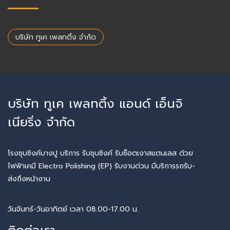
บริษัท ทูเค เพลทติ้ง จำกัด
บริษัท ทูเค เพลทติ้ง แอนด์ เอ็นจิ
เนียริ่ง จำกัด
โรงชุบซิงค์บางปู บริการ รับชุบซิงค์ รับช็อตเงาสแตนเลส ด้วย
ไฟฟ้าเคมี Electro Polishing (EP) รับงานด่วน มีบริการรถรับ-
ส่งถึงหน้างาน
วันจันทร์-วันอาทิตย์ เวลา 08.00-17.00 น.