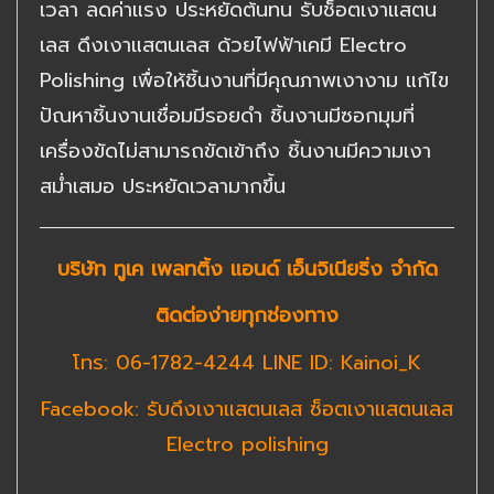
เวลา ลดค่าแรง ประหยัดต้นทน รับช็อตเงาแสตน
เลส ดึงเงาแสตนเลส ด้วยไฟฟ้าเคมี Electro
Polishing เพื่อให้ชิ้นงานที่มีคุณภาพเงางาม แก้ไข
ปัณหาชิ้นงานเชื่อมมีรอยดำ ชิ้นงานมีซอกมุมที่
เครื่องขัดไม่สามารถขัดเข้าถึง ชิ้นงานมีความเงา
สม่ำเสมอ ประหยัดเวลามากขึ้น
บริษัท ทูเค เพลทติ้ง แอนด์ เอ็นจิเนียริ่ง จำกัด
ติดต่อง่ายทุกช่องทาง
โทร:
06-1782-4244
LINE ID:
Kainoi_K
Facebook:
รับดึงเงาแสตนเลส ซ็อตเงาแสตนเลส
Electro polishing