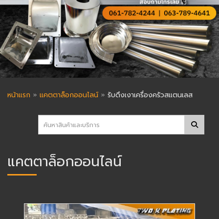
หน้าแรก
»
แคตตาล็อกออนไลน์
»
รับดึงเงาเครื่องครัวสแตนเลส
แคตตาล็อกออนไลน์