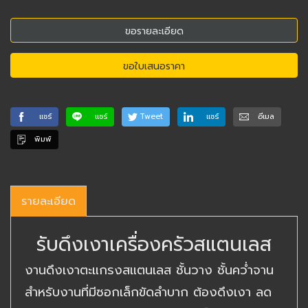
ขอรายละเอียด
ขอใบเสนอราคา
แชร์
แชร์
Tweet
แชร์
อีเมล
พิมพ์
รายละเอียด
รับดึงเงาเครื่องครัวสแตนเลส
งานดึงเงาตะแกรงสแตนเลส ชั้นวาง ชั้นคว่ำจาน
สำหรับงานที่มีซอกเล็กขัดลำบาก ต้องดึงเงา ลด