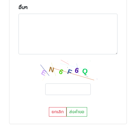
อื่นๆ
ยกเลิก
ส่งคำขอ