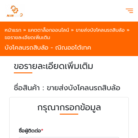
หน้าแรก
»
แคตตาล็อกออนไลน์
»
ขายส่งบังโคลนรถสิบล้อ
»
ขอรายละเอียดเพิ่มเติม
บังโคลนรถสิบล้อ - ณิณออโต้เทค
ขอรายละเอียดเพิ่มเติม
ชื่อสินค้า : ขายส่งบังโคลนรถสิบล้อ
กรุณากรอกข้อมูล
ชื่อผู้ติดต่อ