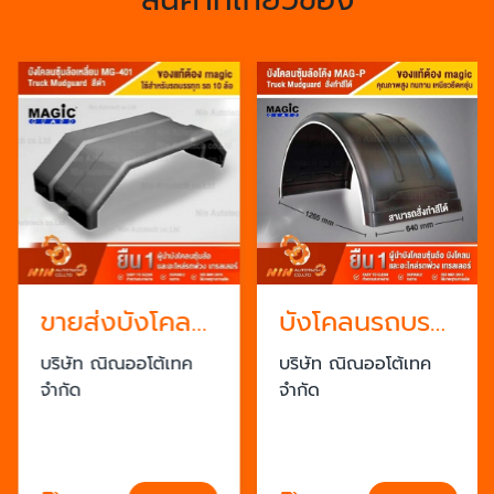
ขายส่งบังโคลนรถบรรทุก
บังโคลนรถบรรทุก 6 ล้อ
บริษัท ณิณออโต้เทค
บริษัท ณิณออโต้เทค
จำกัด
จำกัด