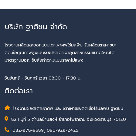
บริษัท ฐาติชน จำกัด
โรงงานผลิตและออกแบบเตาเผาศพไร้มลพิษ รับผลิตเตาเผาขยะ
ติดเชื้อคุณภาพสูงและรับผลิตเตาเผาอุตสาหกรรมขนาดใหญ่ได้
มาตรฐานมอก. รับสั่งทำตามแบบราคาไม่แพง
วันจันทร์ - วันศุกร์ เวลา 08:30 - 17:30 น.
ติดต่อเรา
โรงงานผลิตเตาเผาศพ และ เตาเผาขยะติดเชื้อไร้มลพิษ ฐาติชน
82 หมู่ที่ 5 ตำบลบ้านสิงห์ อำเภอโพธาราม จังหวัดราชบุรี 70120
082-878-9689
,
090-928-2425