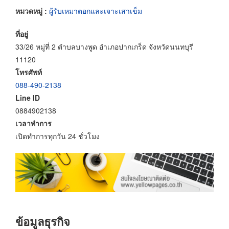
หมวดหมู่ :
ผู้รับเหมาตอกและเจาะเสาเข็ม
ที่อยู่
33/26 หมู่ที่ 2 ตำบลบางพูด อำเภอปากเกร็ด จังหวัดนนทบุรี
11120
โทรศัพท์
088-490-2138
Line ID
0884902138
เวลาทำการ
เปิดทำการทุกวัน 24 ชั่วโมง
ข้อมูลธุรกิจ