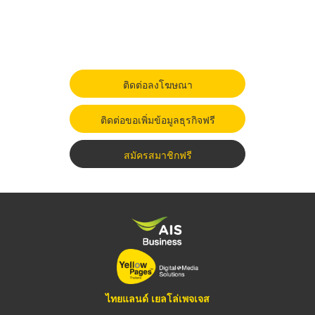
ติดต่อลงโฆษณา
ติดต่อขอเพิ่มข้อมูลธุรกิจฟรี
สมัครสมาชิกฟรี
ไทยแลนด์ เยลโล่เพจเจส