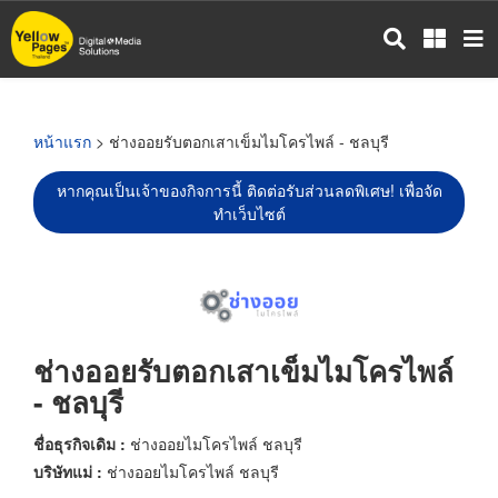
ข้าม
ไป
ยัง
เนื้อหา
หลัก
หน้าแรก
> ช่างออยรับตอกเสาเข็มไมโครไพล์ - ชลบุรี
หากคุณเป็นเจ้าของกิจการนี้ ติดต่อรับส่วนลดพิเศษ! เพื่อจัด
ทำเว็บไซต์
ช่างออยรับตอกเสาเข็มไมโครไพล์
- ชลบุรี
ชื่อธุรกิจเดิม :
ช่างออยไมโครไพล์ ชลบุรี
บริษัทแม่ :
ช่างออยไมโครไพล์ ชลบุรี