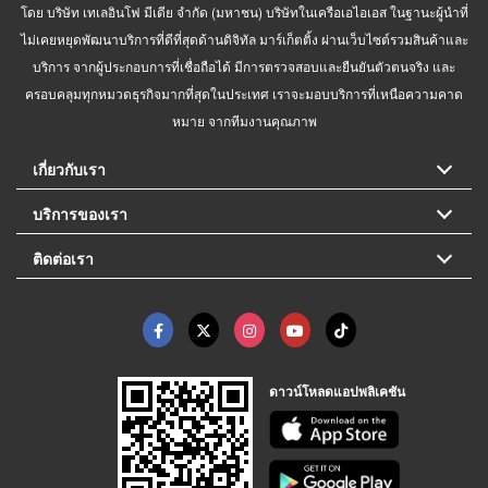
โดย บริษัท เทเลอินโฟ มีเดีย จำกัด (มหาชน) บริษัทในเครือเอไอเอส ในฐานะผู้นำที่
ไม่เคยหยุดพัฒนาบริการที่ดีที่สุดด้านดิจิทัล มาร์เก็ตติ้ง ผ่านเว็บไซต์รวมสินค้าและ
บริการ จากผู้ประกอบการที่เชื่อถือได้ มีการตรวจสอบและยืนยันตัวตนจริง และ
ครอบคลุมทุกหมวดธุรกิจมากที่สุดในประเทศ เราจะมอบบริการที่เหนือความคาด
หมาย จากทีมงานคุณภาพ
เกี่ยวกับเรา
บริการของเรา
ติดต่อเรา
ดาวน์โหลดแอปพลิเคชัน