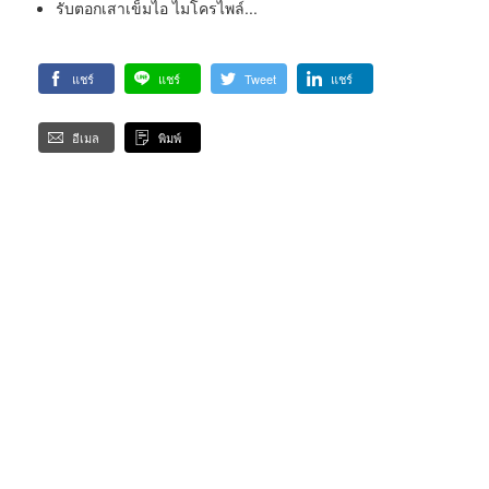
รับตอกเสาเข็มไอ ไมโครไพล์...
แชร์
แชร์
Tweet
แชร์
อีเมล
พิมพ์