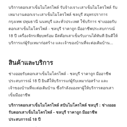
บริการตอกเสาเข็มไมโครไพล์ รับจ้างเจาะเสาเข็มไมโครไพล์ รับ
เหมางานตอกเจาะเสาเข็มไมโครไพล์ ชลบุรี สมุทรปราการ
กรุงเทพ ปทุมธานี นนทบุรี และทั่วประเทศ ใช้บริการ ช่างออยรับ
ตอกเสาเข็มไมโครไพล์ - ชลบุรี ราคาถูก มืออาชีพประสบการณ์
18 ปี เครื่องจักรเพียบพร้อม มีสต๊อกเสาเข็มรับงานได้ทันที ยินดีให้
บริการแก่ผู้รับเหมาก่อสร้าง และเจ้าของบ้านที่จะต่อเติมบ้าน...
สินค้าและบริการ
ช่างออยรับตอกเสาเข็มไมโครไพล์ - ชลบุรี ราคาถูก มืออาชีพ
ประสบการณ์ 18 ปี ยินดีให้บริการแก่ผู้รับเหมาก่อสร้าง และ
เจ้าของบ้านที่จะต่อเติมบ้าน ซึ่งกำลังมองหาผู้ให้บริการตอกเสา
เข็มมืออาชีพ
บริการตอกเสาเข็มไมโครไพล์ สปันไมโครไพล์ ชลบุรี : ช่างออย
รับตอกเสาเข็มไมโครไพล์ - ชลบุรี ราคาถูก มืออาชีพ
ประสบการณ์ 18 ปี