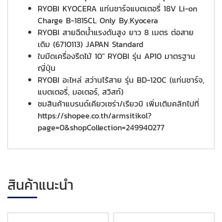
RYOBI KYOCERA แท่นชาร์จแบตเตอรี่ 18V Li-on
Charge B-1815CL Only By.Kyocera
RYOBI สายฉีดน้ำแรงดันสูง ยาว 8 เมตร ต่อสาย
เดิม (6710113) JAPAN Standard
ใบมีดเครื่องรีดไม้ 10" RYOBI รุ่น AP10 มาตรฐาน
ญี่ปุ่น
RYOBI อะไหล่ สว่านไร้สาย รุ่น BD-120C (แท่นชาร์จ,
แบตเตอรี่, มอเตอร์, สวิสท์)
ชมสินค้าแบรนด์เคียวเซร่า/เรียวบิ เพิ่มเติมคลิกไปที่
https://shopee.co.th/armsitikol?
page=0&shopCollection=249940277
สินค้าแนะนำ