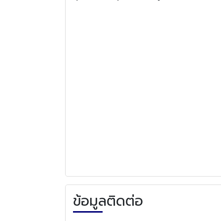
ข้อมูลติดต่อ