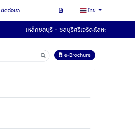
ติดต่อเรา
ไทย
เหล็กชลบุรี - ชลบุรีศรีเจริญโลหะ
e-Brochure