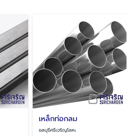
เหล็กท่อกลม
ชลบุรีศรีเจริญโลหะ