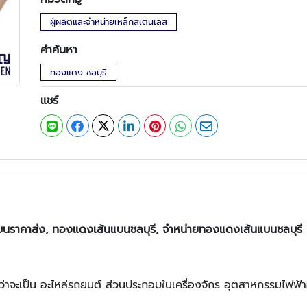
ผู้ผลิตและจำหน่ายเหล็กสเตนเลส
คำค้นหา
ทองแดง ชลบุรี
แชร์
ราคาส่ง, ทองแดงเส้นแบนชลบุรี, จำหน่ายทองแดงเส้นแบนชลบุรี
 ไม่ว่าจะเป็น อะไหล่รถยนต์ ส่วนประกอบในเครื่องจักร อุตสาหกรรมไฟฟ้