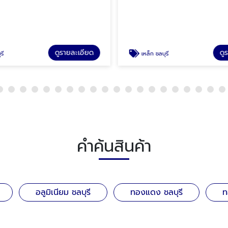
ดูรายละเอียด
ดู
รี
เหล็ก ชลบุรี
คำค้นสินค้า
อลูมิเนียม ชลบุรี
ทองแดง ชลบุรี
ท