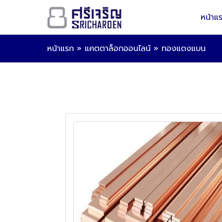
หน้าแ
หน้าแรก
»
แคตตาล็อกออนไลน์
»
ทองแดงแบน