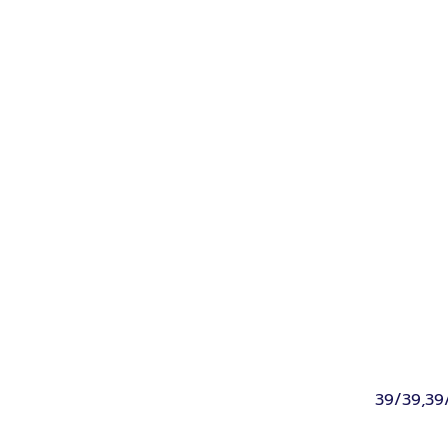
39/39,39/