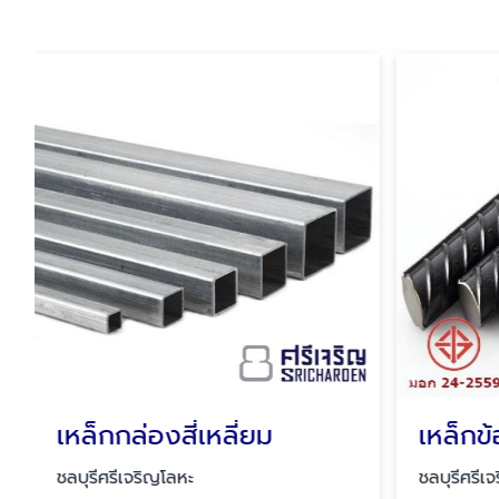
เหล็กกล่องสี่เหลี่ยม
เหล็กข
ชลบุรีศรีเจริญโลหะ
ชลบุรีศรีเ