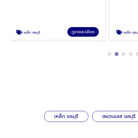
ดูรายละเอียด
เหล็ก ชลบุรี
เหล็ก ชลบุ
เหล็ก ชลบุรี
สแตนเลส ชลบุรี