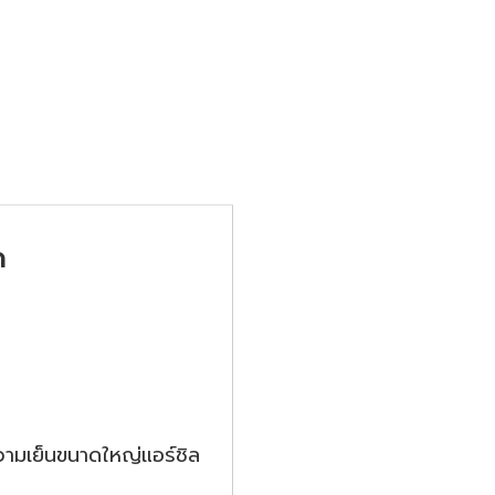
ด
วามเย็นขนาดใหญ่แอร์ชิล