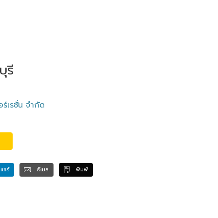
ุรี
อร์เรชั่น จำกัด
แชร์
อีเมล
พิมพ์