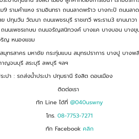
ประปาปทุมธานี รังสิต เมือง ลูกค้าที่ต้องการใช้น้ำ เรามีบริก
9 รามคำแหง รามอินทรา ถนนลาดพร้าว บางกะปิ ถนนลาดพร้า
ย ปทุมวัน วัฒนา ถนนเพชรบุรี ราชเทวี พระราม3 ยานนาวา บ
กสี่ ถนนเพชรเกษม ถนนจรัญสนิทวงศ์ บางแค บางบอน บางข
เจริญ หนองแขม
ธานี สมุทรสาคร มหาชัย กระทุ่มแบน สมุทรปราการ บางปู บ
าญจนบุรี สระบุรี ลพบุรี ฯลฯ
ประปา : รถส่งน้ำประปา ปทุมธานี รังสิต ดอนเมือง
ติดต่อเรา
ทัก Line ได้ที่
@040uswny
โทร.
08-7753-7271
ทัก Facebook
คลิก