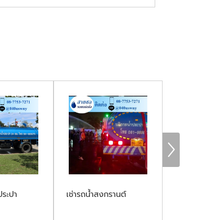
ประปา
เช่ารถน้ำสงกรานต์
รถขนน้ำรถฉีด