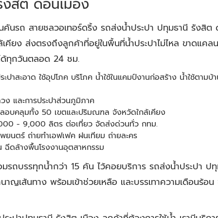
รังสิต ดอนเมือง
ป็นคันรถ สายชลวอเทอร์ดริ้ง รถส่งน้ำประปา ปทุมธานี รังสิต
เคียง ส่งตรงถึงลูกค้าที่อยู่ในพื้นที่น้ำประปาไม่ไหล ขาดแคล
ได้ทุกวันตลอด 24 ชม.
ระปาสะอาด ใช้อุปโภค บริโภค น้ำใช้ในแคมป์งานก่อสร้าง น้ำใช้ตามบ้
วง และการประปาส่วนภูมิภาค
ร คลอบคลุมทั้ง 50 เขตและปริมณฑล จังหวัดใกล้เคียง
00 - 9,000 ลิตร ต่อเที่ยว จัดส่งด่วนทั่ว กทม.
ำภาพยนตร์ ถ่ายทำเอฟเฟค ฝนเทียม ถ่ายละคร
ื้น ฉีดล้างพื้นโรงงานอุตสาหกรรม
มรถบรรทุกน้ำกว่า 15 คัน ไว้คอยบริการ รถส่งน้ำประปา ปทุมธ
นาญเส้นทาง พร้อมเข้าช่วยเหลือ และบรรเทาความเดือนร้อน ขอ