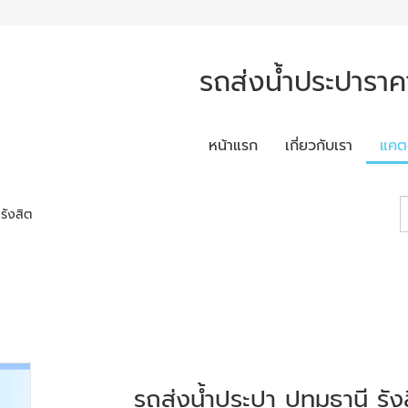
รถส่งน้ำประปาราค
หน้าแรก
เกี่ยวกับเรา
แคต
รังสิต
รถส่งน้ำประปา ปทุมธานี รัง