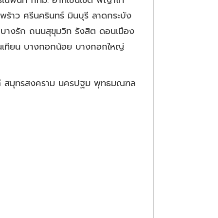
ารในพื้นที่ กทม. อาทิเช่นเขต พญาไท
ว ศรีนครินทร์ มินบุรี ลาดกระบัง
างรัก ถนนสุขุมวิท รังสิต ดอนเมือง
ุนเทียน บางกอกน้อย บางกอกใหญ่
างพลี สมุทรสงคราม นครปฐม พุทธมณฑล