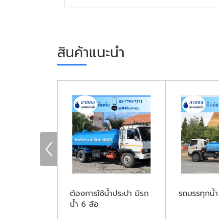
สินค้าแนะนำ
า ราคาถูก
ต้องการใช้น้ำประปา มีรถ
รถบรรทุกน้ำ
น้ำ 6 ล้อ