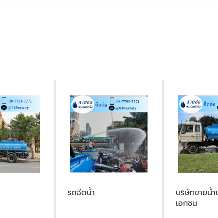
รถฉีดน้ำ
บริษัทขายน้ำ
เอกชน