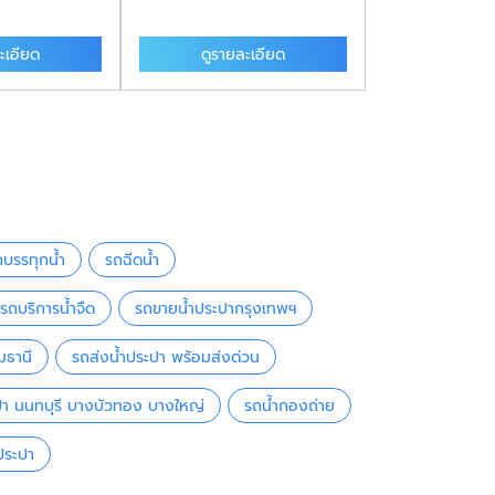
ะเอียด
ดูรายละเอียด
ดูรายล
ถบรรทุกน้ำ
รถฉีดน้ำ
รถบริการน้ำจืด
รถขายน้ำประปากรุงเทพฯ
มธานี
รถส่งน้ำประปา พร้อมส่งด่วน
ปา นนทบุรี บางบัวทอง บางใหญ่
รถน้ำกองถ่าย
ำประปา