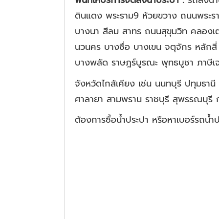
พื้นที่ให้บริการจัดส่งน้ำประปา :
รถส่งน้ำ
ดินแดง พระราม9 ห้วยขวาง ถนนพระราม
บางนา สีลม สาทร ถนนสุขุมวิท คลองเต
นวนคร บางซื่อ บางเขน จตุจักร หลั
บางพลัด ราษฎร์บูรณะ พุทธบูชา ภาษี
จังหวัดไกล้เคียง เช่น นนทบุรี ปทุม
ศาลายา สามพราน ราชบุรี สุพรรณบุรี ก
ต้องการซื้อน้ำประปา หรือหาเบอร์รถน้ำ