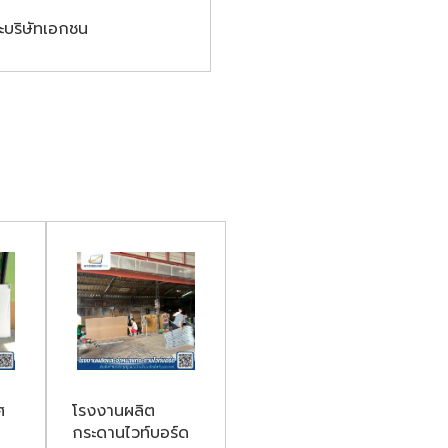
ะบริษัทเอกชน
ศ
โรงงานผลิต
กระดานไวท์บอร์ด