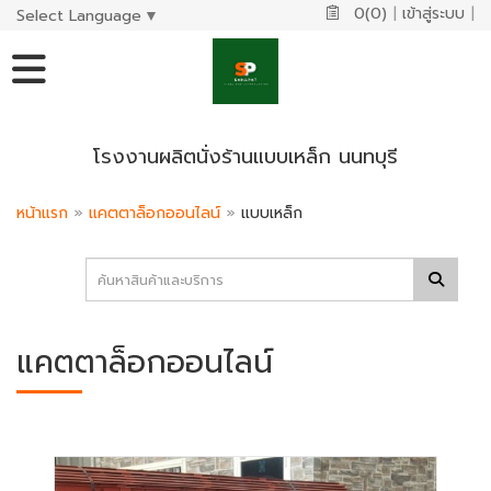
0(0)
|
เข้าสู่ระบบ
|
Select Language
▼
โรงงานผลิตนั่งร้านแบบเหล็ก นนทบุรี
หน้าแรก
»
แคตตาล็อกออนไลน์
»
แบบเหล็ก
แคตตาล็อกออนไลน์