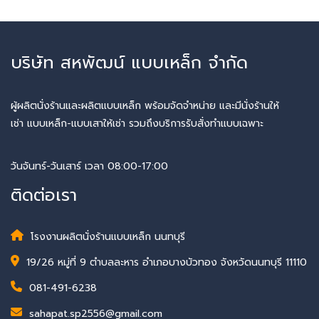
บริษัท สหพัฒน์ แบบเหล็ก จำกัด
ผู้ผลิตนั่งร้านและผลิตแบบเหล็ก พร้อมจัดจำหน่าย และมีนั่งร้านให้
เช่า แบบเหล็ก-แบบเสาให้เช่า รวมถึงบริการรับสั่งทำแบบเฉพาะ
วันจันทร์-วันเสาร์ เวลา 08:00-17:00
ติดต่อเรา
โรงงานผลิตนั่งร้านแบบเหล็ก นนทบุรี
19/26 หมู่ที่ 9 ตำบลละหาร อำเภอบางบัวทอง จังหวัดนนทบุรี 11110
081-491-6238
sahapat.sp2556@gmail.com