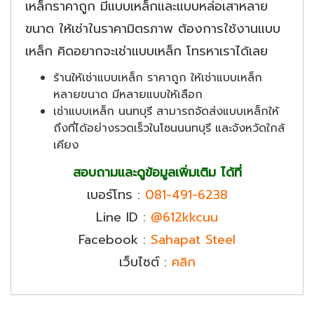
เหล็กราคาถูก มีแบบเหล็กและแบบหล่อเสาหลาย
ขนาด ให้เช่าในราคามิตรภาพ ต้องการใช้งานแบบ
เหล็ก คิดอยากจะเช่าแบบเหล็ก โทรหาเราได้เลย
ร้านให้เช่าแบบเหล็ก ราคาถูก ให้เช่าแบบเหล็ก
หลายขนาด มีหลายแบบให้เลือก
เช่าแบบเหล็ก นนทบุรี สามารถจัดส่งแบบเหล็กให้
ถึงที่ได้อย่างรวดเร็วในโซนนนทบุรี และจังหวัดใกล้
เคียง
สอบถามและดูข้อมูลเพิ่มเติม ได้ที่
เบอร์โทร :
081-491-6238
Line ID :
@612kkcuu
Facebook :
Sahapat Steel
เว็บไซต์ :
คลิก