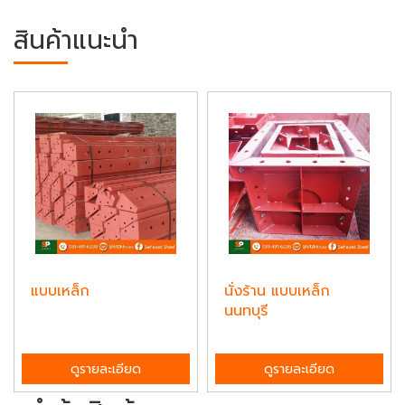
สินค้าแนะนำ
แบบเหล็ก
นั่งร้าน แบบเหล็ก
นนทบุรี
ดูรายละเอียด
ดูรายละเอียด