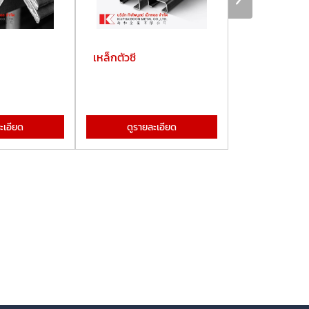
เหล็กตัวซี
ท่อประปา
ะเอียด
ดูรายละเอียด
ดูรายละ