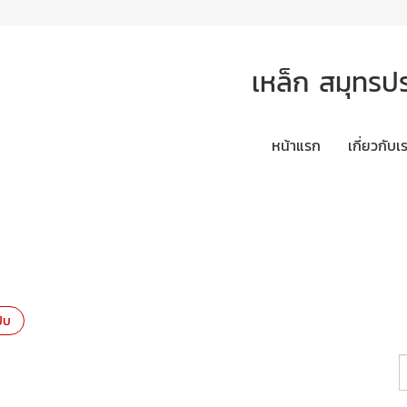
เหล็ก สมุทรป
หน้าแรก
เกี่ยวกับเ
๊บ