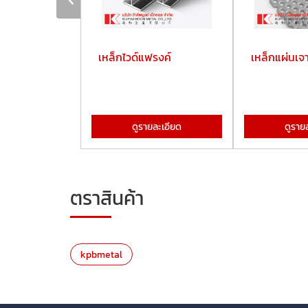
ลม
เหล็กไวด์แฟรงค์
เหล็กแผ่นเจา
ละเอียด
ดูรายละเอียด
ดูราย
ตราสินค้า
kpbmetal