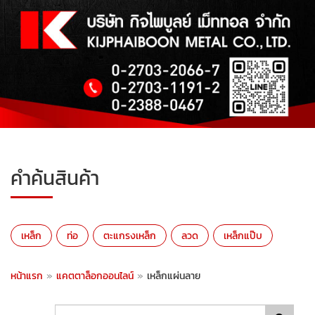
คำค้นสินค้า
เหล็ก
ท่อ
ตะแกรงเหล็ก
ลวด
เหล็กแป๊บ
หน้าแรก
»
แคตตาล็อกออนไลน์
»
เหล็กแผ่นลาย