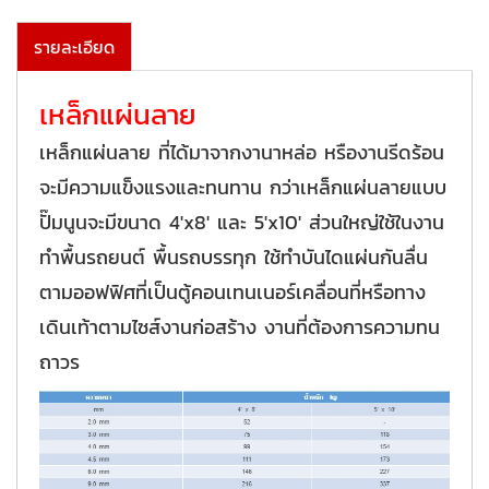
รายละเอียด
เหล็กแผ่นลาย
เหล็กแผ่นลาย ที่ได้มาจากงานาหล่อ หรืองานรีดร้อน
จะมีความแข็งแรงและทนทาน กว่าเหล็กแผ่นลายแบบ
ปั๊มนูนจะมีขนาด 4'x8' และ 5'x10' ส่วนใหญ่ใช้ในงาน
ทำพื้นรถยนต์ พื้นรถบรรทุก ใช้ทำบันไดแผ่นกันลื่น
ตามออฟฟิศที่เป็นตู้คอนเทนเนอร์เคลื่อนที่หรือทาง
เดินเท้าตามไซส์งานก่อสร้าง งานที่ต้องการความทน
ถาวร