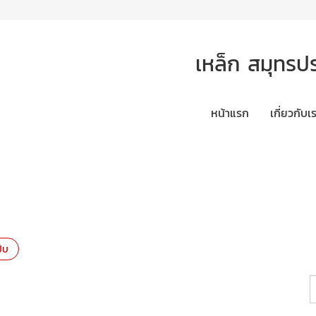
เหล็ก สมุทรป
หน้าแรก
เกี่ยวกับเ
๊บ