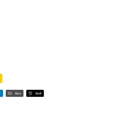
์
อีเมล
พิมพ์