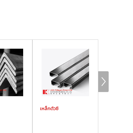
เหล็กตัวซี
ท่อประปา