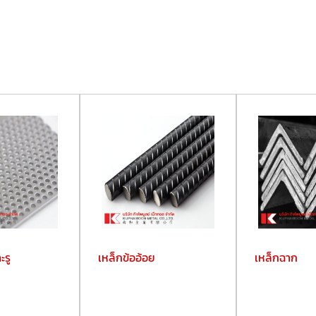
ะรู
เหล็กข้ออ้อย
เหล็กฉาก