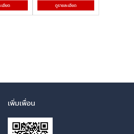
ะเอียด
ดูรายละเอียด
ดูรายละ
เพิ่มเพื่อน