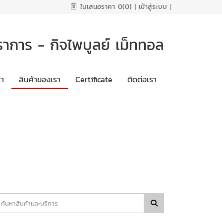
ใบเสนอราคา
0(0)
|
เข้าสู่ระบบ
|
ราการ - กิจไพบูลย์ เม็ททอล
รา
สินค้าของเรา
Certificate
ติดต่อเรา