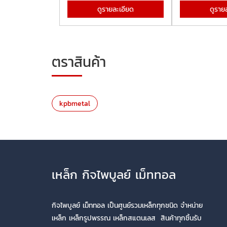
ละเอียด
ดูรายละเอียด
ดูราย
ตราสินค้า
kpbmetal
เหล็ก กิจไพบูลย์ เม็ททอล
กิจไพบูลย์ เม็ททอล เป็นศูนย์รวมเหล็กทุกชนิด จำหน่าย
เหล็ก เหล็กรูปพรรณ เหล็กสแตนเลส สินค้าทุกชิ้นรับ